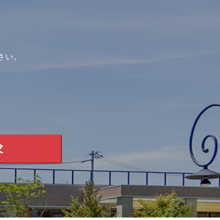
。
さい。
求