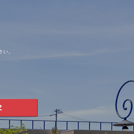
。
さい。
求