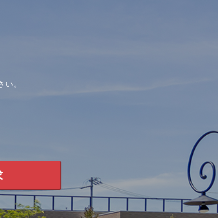
。
さい。
求